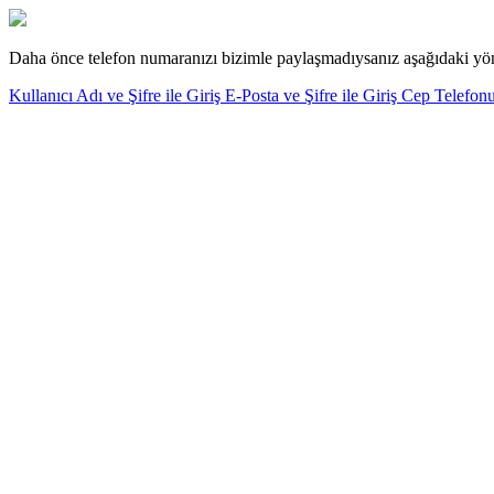
Daha önce telefon numaranızı bizimle paylaşmadıysanız aşağıdaki yönt
Kullanıcı Adı ve Şifre ile Giriş
E-Posta ve Şifre ile Giriş
Cep Telefonu