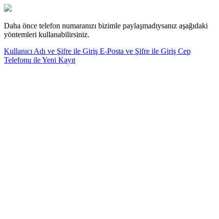
Daha önce telefon numaranızı bizimle paylaşmadıysanız aşağıdaki
yöntemleri kullanabilirsiniz.
Kullanıcı Adı ve Şifre ile Giriş
E-Posta ve Şifre ile Giriş
Cep
Telefonu ile Yeni Kayıt