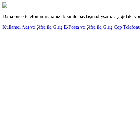
Daha önce telefon numaranızı bizimle paylaşmadıysanız aşağıdaki yönt
Kullanıcı Adı ve Şifre ile Giriş
E-Posta ve Şifre ile Giriş
Cep Telefonu