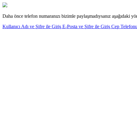
Daha önce telefon numaranızı bizimle paylaşmadıysanız aşağıdaki yönt
Kullanıcı Adı ve Şifre ile Giriş
E-Posta ve Şifre ile Giriş
Cep Telefonu