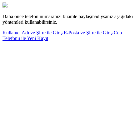
Daha önce telefon numaranızı bizimle paylaşmadıysanız aşağıdaki
yöntemleri kullanabilirsiniz.
Kullanıcı Adı ve Şifre ile Giriş
E-Posta ve Şifre ile Giriş
Cep
Telefonu ile Yeni Kayıt