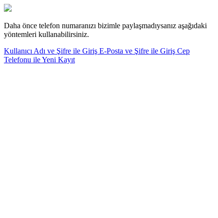
Daha önce telefon numaranızı bizimle paylaşmadıysanız aşağıdaki
yöntemleri kullanabilirsiniz.
Kullanıcı Adı ve Şifre ile Giriş
E-Posta ve Şifre ile Giriş
Cep
Telefonu ile Yeni Kayıt