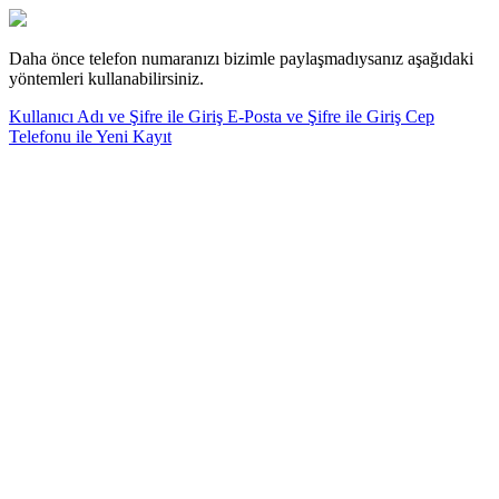
Daha önce telefon numaranızı bizimle paylaşmadıysanız aşağıdaki
yöntemleri kullanabilirsiniz.
Kullanıcı Adı ve Şifre ile Giriş
E-Posta ve Şifre ile Giriş
Cep
Telefonu ile Yeni Kayıt