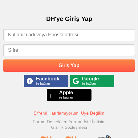
DH'ye Giriş Yap
Giriş Yap
Facebook
Google
ile bağlan
ile bağlan
Apple
ile bağlan
Şifremi Hatırlamıyorum
Üye Değilim
Forum Destek'ten Yardım İste
İletişim
Gizlilik Sözleşmesi