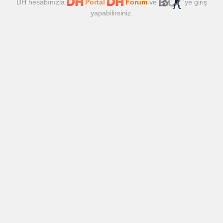
DH hesabınızla
Portal
Forum
ve
'ye giriş
yapabilirsiniz.