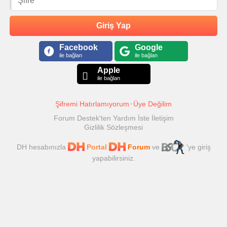
Giriş Yap
Facebook
Google
ile bağlan
ile bağlan
Apple
ile bağlan
Şifremi Hatırlamıyorum
Üye Değilim
Forum Destek'ten Yardım İste
İletişim
Gizlilik Sözleşmesi
DH hesabınızla
Portal
Forum
ve
'ye giriş
yapabilirsiniz.