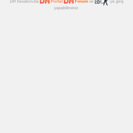
DH hesabınızla
Portal
Forum
ve
'ye giriş
yapabilirsiniz.