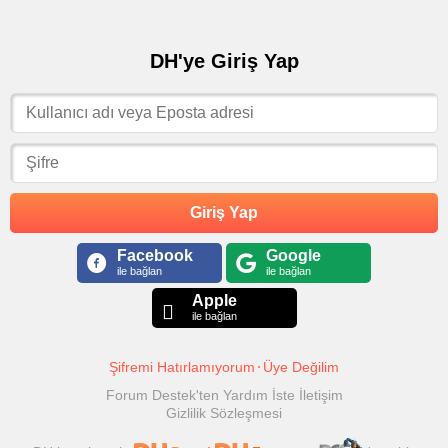
DH'ye Giriş Yap
Giriş Yap
Facebook
Google
ile bağlan
ile bağlan
Apple
ile bağlan
Şifremi Hatırlamıyorum
Üye Değilim
Forum Destek'ten Yardım İste
İletişim
Gizlilik Sözleşmesi