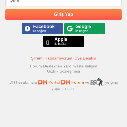
Giriş Yap
Facebook
Google
ile bağlan
ile bağlan
Apple
ile bağlan
Şifremi Hatırlamıyorum
Üye Değilim
Forum Destek'ten Yardım İste
İletişim
Gizlilik Sözleşmesi
DH hesabınızla
Portal
Forum
ve
'ye giriş
yapabilirsiniz.