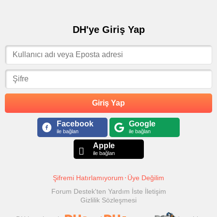
DH'ye Giriş Yap
Giriş Yap
Facebook
Google
ile bağlan
ile bağlan
Apple
ile bağlan
Şifremi Hatırlamıyorum
Üye Değilim
Forum Destek'ten Yardım İste
İletişim
Gizlilik Sözleşmesi