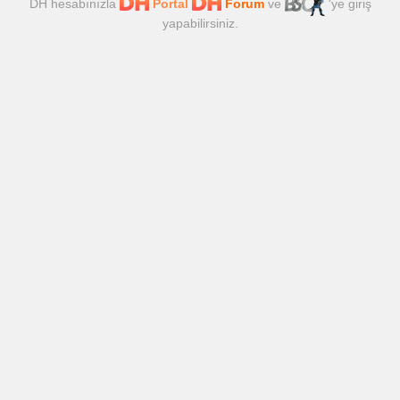
DH hesabınızla
Portal
Forum
ve
'ye giriş
yapabilirsiniz.