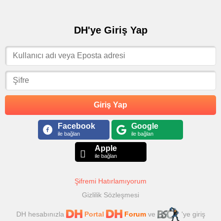
DH'ye Giriş Yap
Giriş Yap
Facebook
Google
ile bağlan
ile bağlan
Apple
ile bağlan
Şifremi Hatırlamıyorum
Gizlilik Sözleşmesi
DH hesabınızla
Portal
Forum
ve
'ye giriş