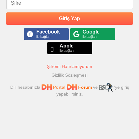
Giriş Yap
Facebook
Google
ile bağlan
ile bağlan
Apple
ile bağlan
Şifremi Hatırlamıyorum
Gizlilik Sözleşmesi
DH hesabınızla
Portal
Forum
ve
'ye giriş
yapabilirsiniz.