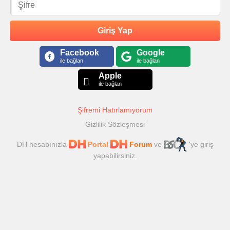
Giriş Yap
Facebook
Google
ile bağlan
ile bağlan
Apple
ile bağlan
Şifremi Hatırlamıyorum
Gizlilik Sözleşmesi
DH hesabınızla
Portal
Forum
ve
'ye giriş
yapabilirsiniz.