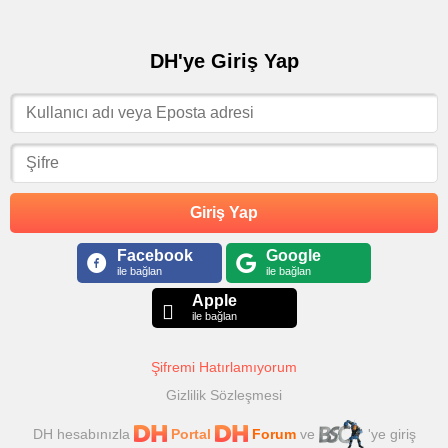
DH'ye Giriş Yap
Giriş Yap
Facebook
Google
ile bağlan
ile bağlan
Apple
ile bağlan
Şifremi Hatırlamıyorum
Gizlilik Sözleşmesi
DH hesabınızla
Portal
Forum
ve
'ye giriş